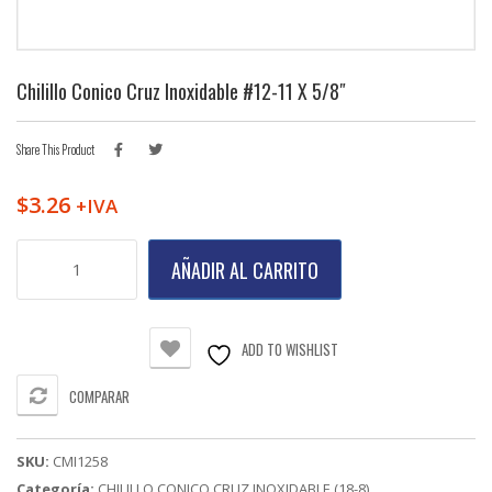
Chilillo Conico Cruz Inoxidable #12-11 X 5/8″
Share This Product
$
3.26
+IVA
Chilillo
AÑADIR AL CARRITO
Conico
Cruz
Inoxidable
#12-
ADD TO WISHLIST
11
X
COMPARAR
5/8"
cantidad
SKU:
CMI1258
Categoría:
CHILILLO CONICO CRUZ INOXIDABLE (18-8)