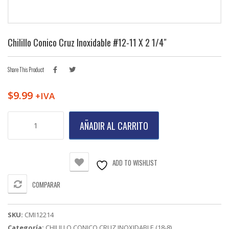
Chilillo Conico Cruz Inoxidable #12-11 X 2 1/4″
Share This Product
$
9.99
+IVA
Chilillo
AÑADIR AL CARRITO
Conico
Cruz
Inoxidable
#12-
ADD TO WISHLIST
11
X
COMPARAR
2
1/4"
cantidad
SKU:
CMI12214
Categoría:
CHILILLO CONICO CRUZ INOXIDABLE (18-8)