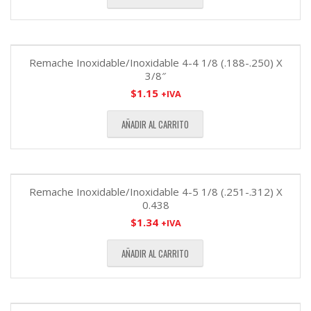
Remache Inoxidable/Inoxidable 4-4 1/8 (.188-.250) X
3/8″
$
1.15
+IVA
AÑADIR AL CARRITO
Remache Inoxidable/Inoxidable 4-5 1/8 (.251-.312) X
0.438
$
1.34
+IVA
AÑADIR AL CARRITO