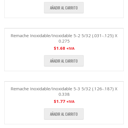
AÑADIR AL CARRITO
Remache Inoxidable/Inoxidable 5-2 5/32 (.031-.125) X
0.275
$
1.68
+IVA
AÑADIR AL CARRITO
Remache Inoxidable/Inoxidable 5-3 5/32 (.126-.187) X
0.338
$
1.77
+IVA
AÑADIR AL CARRITO