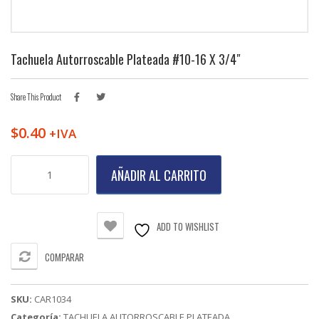
Tachuela Autorroscable Plateada #10-16 X 3/4″
Share This Product
$
0.40
+IVA
Tachuela
AÑADIR AL CARRITO
Autorroscable
Plateada
#10-
16
ADD TO WISHLIST
X
3/4"
COMPARAR
cantidad
SKU:
CAR1034
Categoría:
TACHUELA AUTORROSCABLE PLATEADA