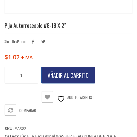
Pija Autorroscable #8-18 X 2″
Share This Product
$
1.02
+IVA
Pija
AÑADIR AL CARRITO
Autorroscable
#8-
18
X
ADD TO WISHLIST
2"
cantidad
COMPARAR
SKU:
PAS82
Categoría:
Pija Hexagonal WASHER HEAD PUNTA DE BROCA