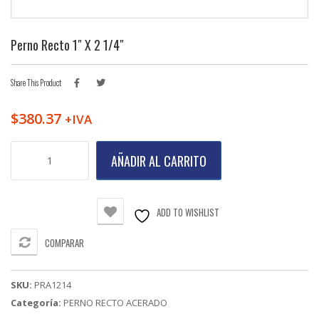
Perno Recto 1″ X 2 1/4″
Share This Product
$
380.37
+IVA
Perno
AÑADIR AL CARRITO
Recto
1"
X
2
ADD TO WISHLIST
1/4"
cantidad
COMPARAR
SKU:
PRA1214
Categoría:
PERNO RECTO ACERADO