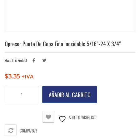
Opresor Punta De Copa Fino Inoxidable 5/16″-24 X 3/4″
Share This Product
$
3.35
+IVA
Opresor
AÑADIR AL CARRITO
Punta
de
Copa
Fino
ADD TO WISHLIST
Inoxidable
5/16"-24
COMPARAR
X
3/4"