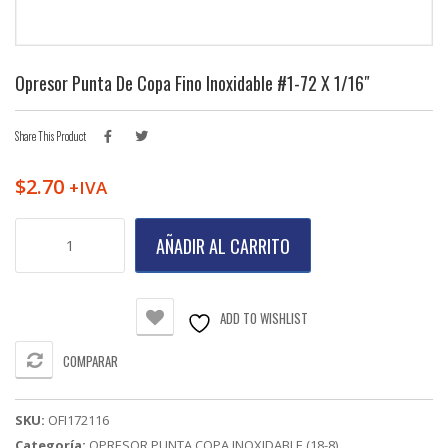
Opresor Punta De Copa Fino Inoxidable #1-72 X 1/16″
Share This Product
$
2.70
+IVA
Opresor
AÑADIR AL CARRITO
Punta
de
Copa
Fino
ADD TO WISHLIST
Inoxidable
#1-
COMPARAR
72
X
1/16"
SKU:
OFI172116
cantidad
Categoría:
OPRESOR PUNTA COPA INOXIDABLE (18-8)