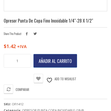
Opresor Punta De Copa Fino Inoxidable 1/4″-28 X 1/2″
Share This Product
$
1.42
+IVA
Opresor
AÑADIR AL CARRITO
Punta
de
Copa
Fino
ADD TO WISHLIST
Inoxidable
1/4"-28
COMPARAR
X
1/2"
cantidad
SKU:
OFI1412
Categoría:
OPRESOR PUNTA COPA INOXIDABLE (18-8)