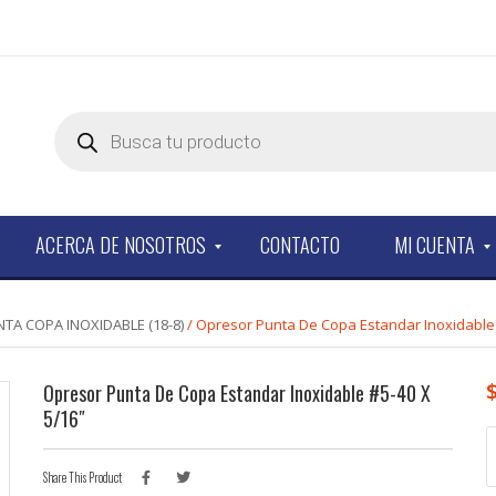
Products
search
ACERCA DE NOSOTROS
CONTACTO
MI CUENTA
A COPA INOXIDABLE (18-8)
/ Opresor Punta De Copa Estandar Inoxidable 
Opresor Punta De Copa Estandar Inoxidable #5-40 X
5/16″
O
P
Share This Product
d