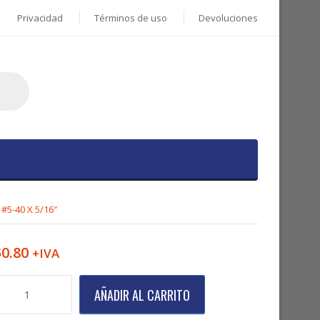
Privacidad
Términos de uso
Devoluciones
#5-40 X 5/16″
$
0.80
+IVA
presor
AÑADIR AL CARRITO
unta
e