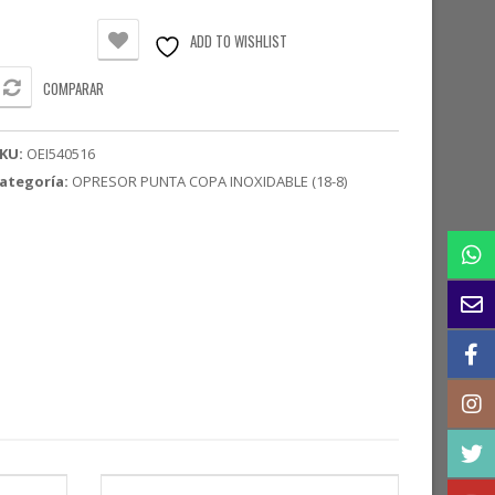
opa
standar
ADD TO WISHLIST
noxidable
5-
COMPARAR
0
/16"
KU:
OEI540516
antidad
ategoría:
OPRESOR PUNTA COPA INOXIDABLE (18-8)