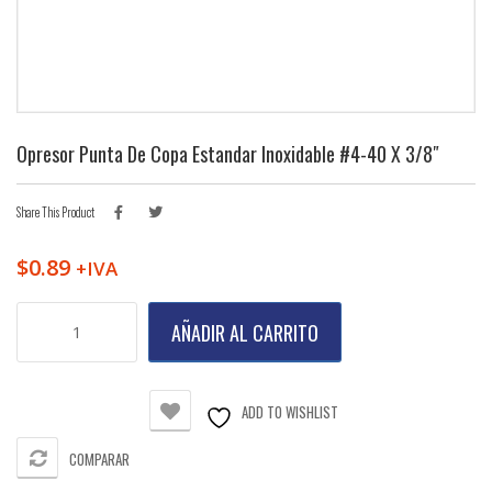
Opresor Punta De Copa Estandar Inoxidable #4-40 X 3/8″
Share This Product
$
0.89
+IVA
Opresor
AÑADIR AL CARRITO
Punta
de
Copa
Estandar
ADD TO WISHLIST
Inoxidable
#4-
COMPARAR
40
X