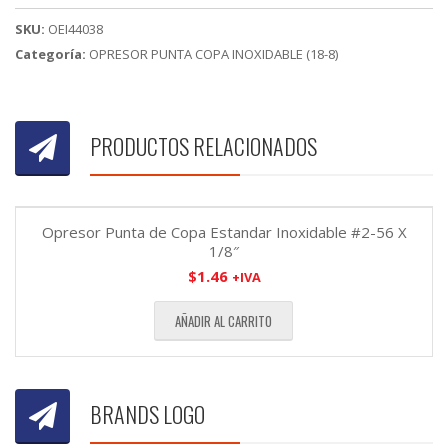
3/8"
SKU:
OEI44038
cantidad
Categoría:
OPRESOR PUNTA COPA INOXIDABLE (18-8)
PRODUCTOS RELACIONADOS
Opresor Punta de Copa Estandar Inoxidable #2-56 X
1/8″
$
1.46
+IVA
AÑADIR AL CARRITO
BRANDS LOGO