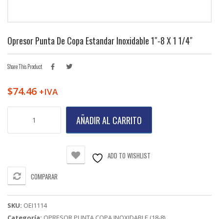
Opresor Punta De Copa Estandar Inoxidable 1″-8 X 1 1/4″
Share This Product
$
74.46
+IVA
Opresor
AÑADIR AL CARRITO
Punta
de
Copa
Estandar
ADD TO WISHLIST
Inoxidable
1"-8
COMPARAR
X
1
1/4"
SKU:
OEI1114
cantidad
Categoría:
OPRESOR PUNTA COPA INOXIDABLE (18-8)