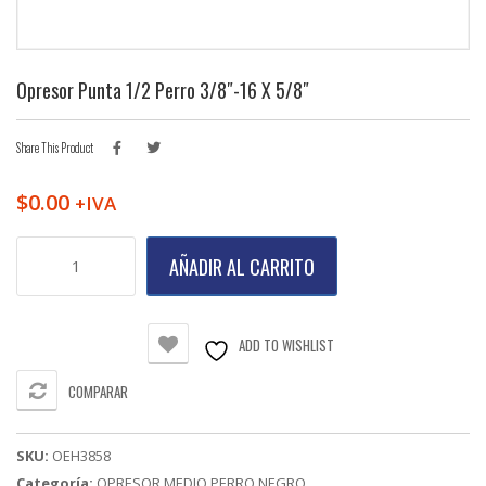
Opresor Punta 1/2 Perro 3/8″-16 X 5/8″
Share This Product
$
0.00
+IVA
Opresor
AÑADIR AL CARRITO
Punta
1/2
Perro
3/8"-16
ADD TO WISHLIST
X
5/8"
COMPARAR
cantidad
SKU:
OEH3858
Categoría:
OPRESOR MEDIO PERRO NEGRO