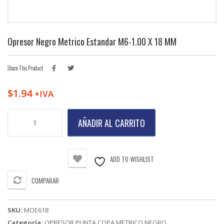
Opresor Negro Metrico Estandar M6-1.00 X 18 MM
Share This Product
$
1.94
+IVA
Opresor
AÑADIR AL CARRITO
Negro
Metrico
Estandar
M6-
ADD TO WISHLIST
1.00
X
COMPARAR
18
MM
cantidad
SKU:
MOE618
Categoría:
OPRESOR PUNTA COPA METRICO NEGRO