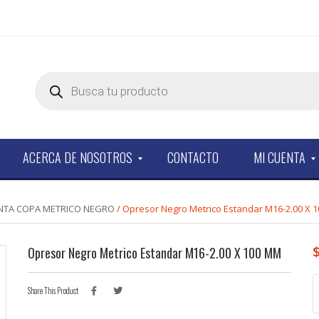
Products
search
ACERCA DE NOSOTROS
CONTACTO
MI CUENTA
NTA COPA METRICO NEGRO
/ Opresor Negro Metrico Estandar M16-2.00 X 
Opresor Negro Metrico Estandar M16-2.00 X 100 MM
O
Share This Product
N
M