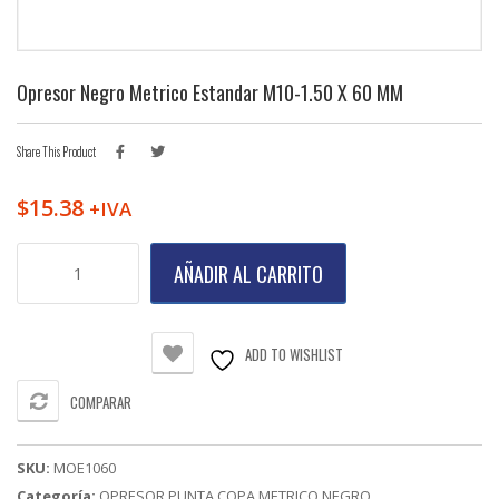
Opresor Negro Metrico Estandar M10-1.50 X 60 MM
Share This Product
$
15.38
+IVA
Opresor
AÑADIR AL CARRITO
Negro
Metrico
Estandar
M10-
ADD TO WISHLIST
1.50
X
COMPARAR
60
MM
cantidad
SKU:
MOE1060
Categoría:
OPRESOR PUNTA COPA METRICO NEGRO