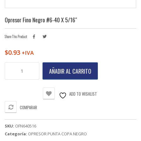
Opresor Fino Negro #6-40 X 5/16″
Share This Product
$
0.93
+IVA
Opresor
AÑADIR AL CARRITO
Fino
Negro
#6-
40
ADD TO WISHLIST
X
5/16"
COMPARAR
cantidad
SKU:
OFN640516
Categoría:
OPRESOR PUNTA COPA NEGRO