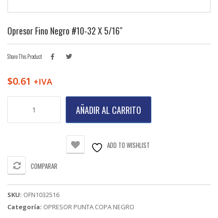
Opresor Fino Negro #10-32 X 5/16″
Share This Product
$
0.61
+IVA
Opresor
AÑADIR AL CARRITO
Fino
Negro
#10-
32
ADD TO WISHLIST
X
5/16"
COMPARAR
cantidad
SKU:
OFN1032516
Categoría:
OPRESOR PUNTA COPA NEGRO