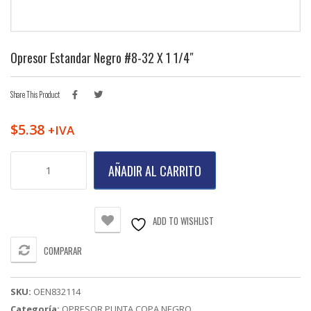
Opresor Estandar Negro #8-32 X 1 1/4″
Share This Product
$
5.38
+IVA
Opresor
AÑADIR AL CARRITO
Estandar
Negro
#8-
32
ADD TO WISHLIST
X
1
COMPARAR
1/4"
cantidad
SKU:
OEN832114
Categoría:
OPRESOR PUNTA COPA NEGRO