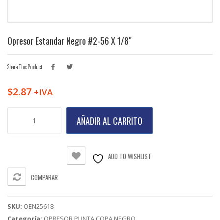
Opresor Estandar Negro #2-56 X 1/8″
Share This Product
$
2.87
+IVA
Opresor
AÑADIR AL CARRITO
Estandar
Negro
#2-
56
ADD TO WISHLIST
X
1/8"
COMPARAR
cantidad
SKU:
OEN25618
Categoría:
OPRESOR PUNTA COPA NEGRO