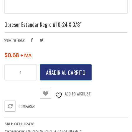
Opresor Estandar Negro #10-24 X 3/8″
Share This Product
$
0.68
+IVA
Opresor
AÑADIR AL CARRITO
Estandar
Negro
#10-
24
ADD TO WISHLIST
X
3/8"
COMPARAR
cantidad
SKU:
OEN102438
Categoría:
OPRESOR PUNTA COPA NEGRO