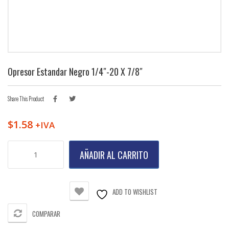
Opresor Estandar Negro 1/4″-20 X 7/8″
Share This Product
$
1.58
+IVA
Opresor
AÑADIR AL CARRITO
Estandar
Negro
1/4"-20
X
ADD TO WISHLIST
7/8"
cantidad
COMPARAR