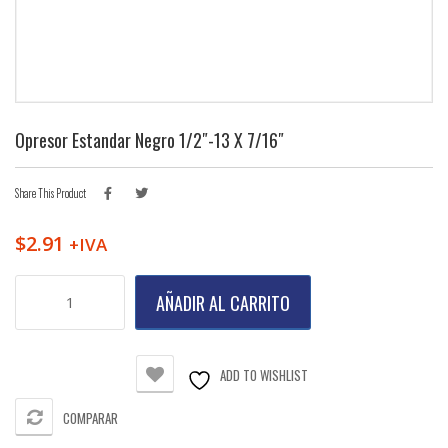
Opresor Estandar Negro 1/2″-13 X 7/16″
Share This Product
$
2.91
+IVA
Opresor
AÑADIR AL CARRITO
Estandar
Negro
1/2"-13
X
ADD TO WISHLIST
7/16"
cantidad
COMPARAR