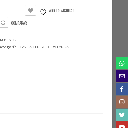
RV
/2"
ADD TO WISHLIST
arga
antidad
COMPARAR
KU:
LAL12
ategoría:
LLAVE ALLEN 6150 CRV LARGA