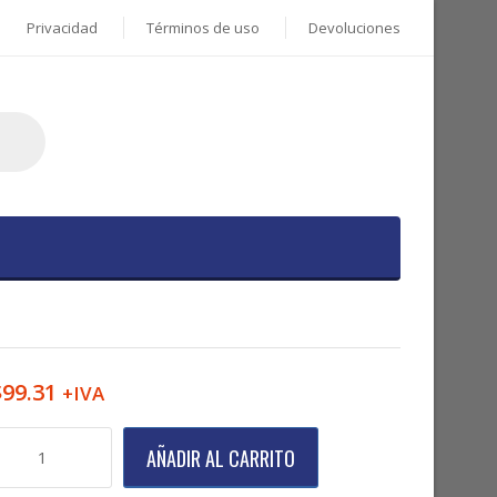
Privacidad
Términos de uso
Devoluciones
$
99.31
+IVA
lave
AÑADIR AL CARRITO
llen
150