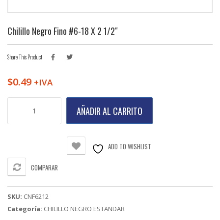
Chilillo Negro Fino #6-18 X 2 1/2″
Share This Product
$
0.49
+IVA
Chilillo
AÑADIR AL CARRITO
Negro
Fino
#6-
18
ADD TO WISHLIST
X
2
COMPARAR
1/2"
cantidad
SKU:
CNF6212
Categoría:
CHILILLO NEGRO ESTANDAR