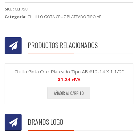
5/8"
SKU:
CLF758
cantidad
Categoría:
CHILILLO GOTA CRUZ PLATEADO TIPO AB
PRODUCTOS RELACIONADOS
Chilillo Gota Cruz Plateado Tipo AB #12-14 X 1 1/2″
$
1.24
+IVA
AÑADIR AL CARRITO
BRANDS LOGO