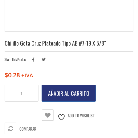
Chilillo Gota Cruz Plateado Tipo AB #7-19 X 5/8″
Share This Product
$
0.28
+IVA
Chilillo
AÑADIR AL CARRITO
Gota
Cruz
Plateado
Tipo
ADD TO WISHLIST
AB
#7-
COMPARAR
19
X