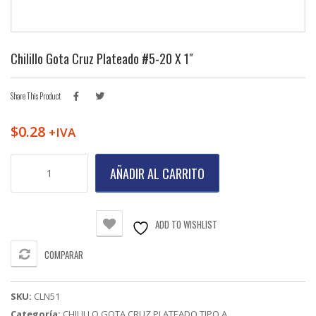
Chilillo Gota Cruz Plateado #5-20 X 1″
Share This Product
$
0.28
+IVA
Chilillo
AÑADIR AL CARRITO
Gota
Cruz
Plateado
#5-
ADD TO WISHLIST
20
X
COMPARAR
1"
cantidad
SKU:
CLN51
Categoría:
CHILILLO GOTA CRUZ PLATEADO TIPO A