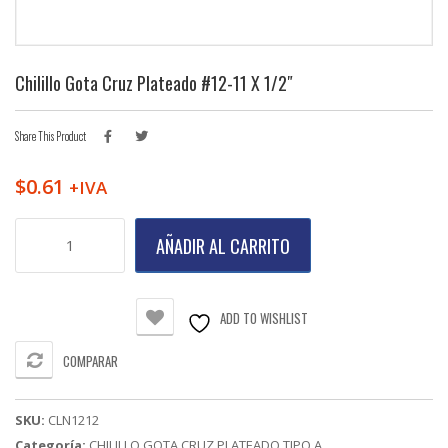
Chilillo Gota Cruz Plateado #12-11 X 1/2″
Share This Product
$
0.61
+IVA
Chilillo
AÑADIR AL CARRITO
Gota
Cruz
Plateado
#12-
ADD TO WISHLIST
11
X
COMPARAR
1/2"
cantidad
SKU:
CLN1212
Categoría:
CHILILLO GOTA CRUZ PLATEADO TIPO A