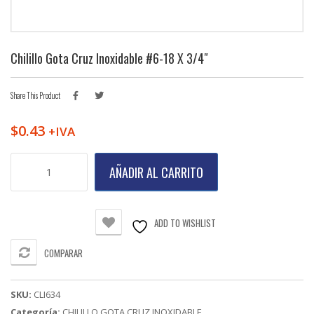
Chilillo Gota Cruz Inoxidable #6-18 X 3/4″
Share This Product
$
0.43
+IVA
Chilillo
AÑADIR AL CARRITO
Gota
Cruz
Inoxidable
#6-
ADD TO WISHLIST
18
X
COMPARAR
3/4"
cantidad
SKU:
CLI634
Categoría:
CHILILLO GOTA CRUZ INOXIDABLE