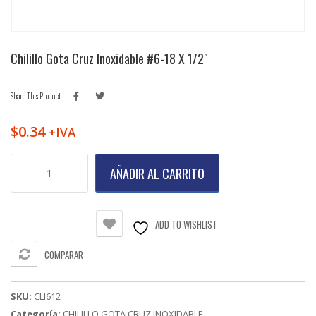
Chilillo Gota Cruz Inoxidable #6-18 X 1/2″
Share This Product
$
0.34
+IVA
Chilillo
AÑADIR AL CARRITO
Gota
Cruz
Inoxidable
#6-
ADD TO WISHLIST
18
X
COMPARAR
1/2"
cantidad
SKU:
CLI612
Categoría:
CHILILLO GOTA CRUZ INOXIDABLE