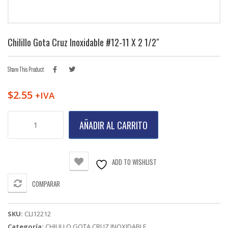
Chilillo Gota Cruz Inoxidable #12-11 X 2 1/2″
Share This Product
$
2.55
+IVA
Chilillo
AÑADIR AL CARRITO
Gota
Cruz
Inoxidable
#12-
ADD TO WISHLIST
11
X
COMPARAR
2
1/2"
cantidad
SKU:
CLI12212
Categoría:
CHILILLO GOTA CRUZ INOXIDABLE