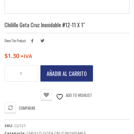
Chilillo Gota Cruz Inoxidable #12-11 X 1″
Share This Product
$
1.30
+IVA
Chilillo
AÑADIR AL CARRITO
Gota
Cruz
Inoxidable
#12-
ADD TO WISHLIST
11
X
COMPARAR
1"
cantidad
SKU:
CLI121
Categoría:
CHILILLO GOTA CRUZ INOXIDABLE