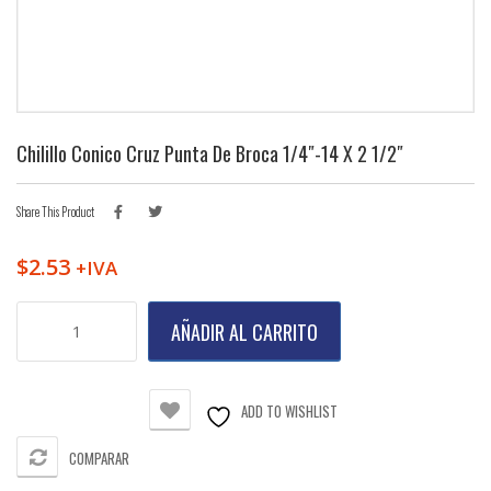
Chilillo Conico Cruz Punta De Broca 1/4″-14 X 2 1/2″
Share This Product
$
2.53
+IVA
Chilillo
AÑADIR AL CARRITO
Conico
Cruz
Punta
de
ADD TO WISHLIST
Broca
1/4"-14
COMPARAR
X
2