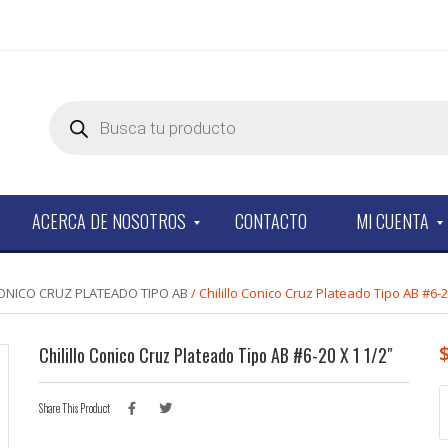
Products
search
ACERCA DE NOSOTROS
CONTACTO
MI CUENTA
CONICO CRUZ PLATEADO TIPO AB
/ Chilillo Conico Cruz Plateado Tipo AB #6-2
Chilillo Conico Cruz Plateado Tipo AB #6-20 X 1 1/2″
C
Share This Product
C
C