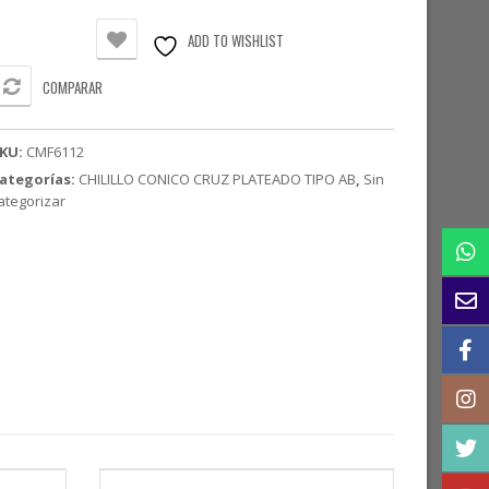
lateado
ipo
ADD TO WISHLIST
B
6-
COMPARAR
0
KU:
CMF6112
/2"
ategorías:
CHILILLO CONICO CRUZ PLATEADO TIPO AB
,
Sin
antidad
ategorizar