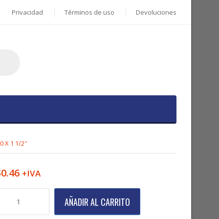
Privacidad
Términos de uso
Devoluciones
0 X 1 1/2″
$
0.46
+IVA
hilillo
AÑADIR AL CARRITO
onico
ruz