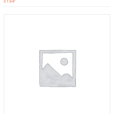
X 1 3/4″