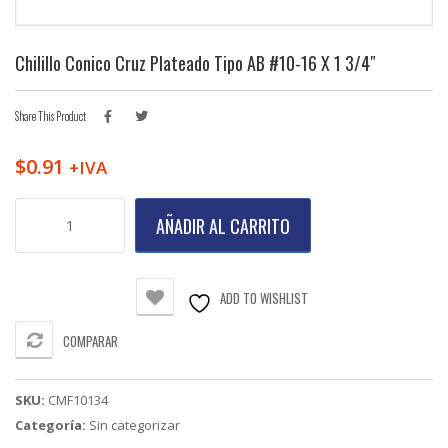
Chilillo Conico Cruz Plateado Tipo AB #10-16 X 1 3/4″
Share This Product
$
0.91
+IVA
Chilillo
AÑADIR AL CARRITO
Conico
Cruz
Plateado
Tipo
ADD TO WISHLIST
AB
#10-
COMPARAR
16
X
1
SKU:
CMF10134
3/4"
Categoría:
Sin categorizar
cantidad