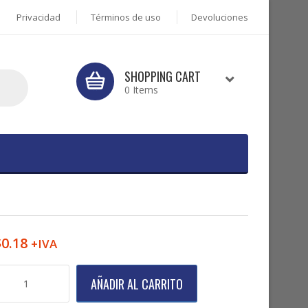
Privacidad
Términos de uso
Devoluciones
SHOPPING CART
0 Items
$
0.18
+IVA
hilillo
AÑADIR AL CARRITO
onico
ruz