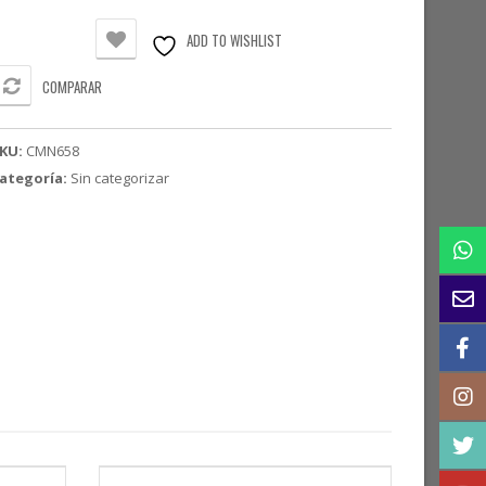
lateado
6-
ADD TO WISHLIST
8
COMPARAR
/8"
antidad
KU:
CMN658
ategoría:
Sin categorizar