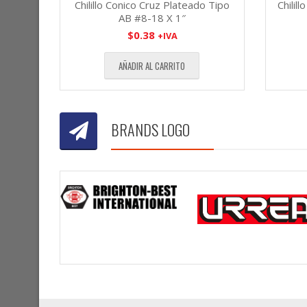
Chilillo Conico Cruz Plateado Tipo
Chilil
AB #8-18 X 1″
$
0.38
+IVA
AÑADIR AL CARRITO
BRANDS LOGO