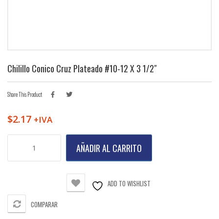
Chilillo Conico Cruz Plateado #10-12 X 3 1/2″
Share This Product
$
2.17
+IVA
Chilillo
AÑADIR AL CARRITO
Conico
Cruz
Plateado
#10-
ADD TO WISHLIST
12
X
COMPARAR
3
1/2"