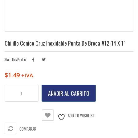
Chilillo Conico Cruz Inoxidable Punta De Broca #12-14 X 1″
Share This Product
$
1.49
+IVA
Chilillo
AÑADIR AL CARRITO
Conico
Cruz
Inoxidable
Punta
ADD TO WISHLIST
de
Broca
COMPARAR
#12-
14