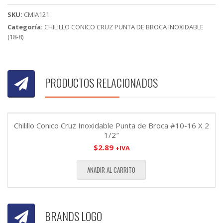
X
SKU:
CMIA121
1"
Categoría:
CHILILLO CONICO CRUZ PUNTA DE BROCA INOXIDABLE
cantidad
(18-8)
PRODUCTOS RELACIONADOS
Chilillo Conico Cruz Inoxidable Punta de Broca #10-16 X 2
1/2″
$
2.89
+IVA
AÑADIR AL CARRITO
BRANDS LOGO