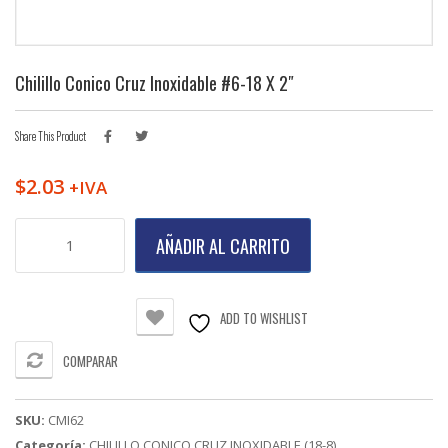
Chilillo Conico Cruz Inoxidable #6-18 X 2″
Share This Product
$
2.03
+IVA
Chilillo
AÑADIR AL CARRITO
Conico
Cruz
Inoxidable
#6-
ADD TO WISHLIST
18
X
COMPARAR
2"
cantidad
SKU:
CMI62
Categoría:
CHILILLO CONICO CRUZ INOXIDABLE (18-8)