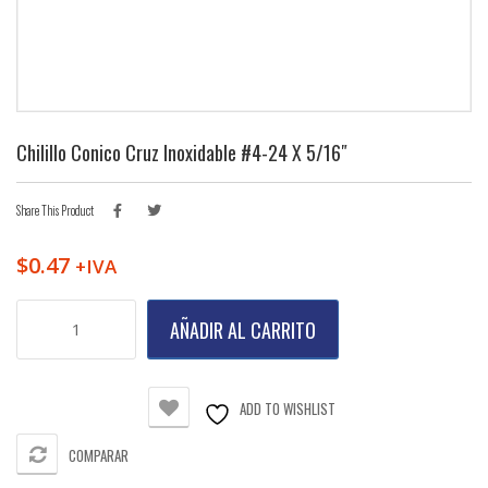
Chilillo Conico Cruz Inoxidable #4-24 X 5/16″
Share This Product
$
0.47
+IVA
Chilillo
AÑADIR AL CARRITO
Conico
Cruz
Inoxidable
#4-
ADD TO WISHLIST
24
X
COMPARAR
5/16"
cantidad