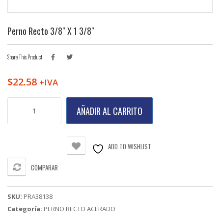
Perno Recto 3/8″ X 1 3/8″
Share This Product
$
22.58
+IVA
Perno
AÑADIR AL CARRITO
Recto
3/8"
X
1
ADD TO WISHLIST
3/8"
cantidad
COMPARAR
SKU:
PRA38138
Categoría:
PERNO RECTO ACERADO