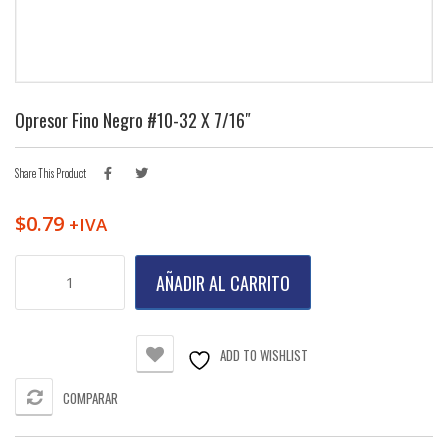
Opresor Fino Negro #10-32 X 7/16″
Share This Product
$
0.79
+IVA
Opresor
AÑADIR AL CARRITO
Fino
Negro
#10-
32
ADD TO WISHLIST
X
7/16"
COMPARAR
cantidad