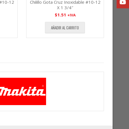
e #10-12
Chilillo Gota Cruz Inoxidable #10-12
X 1 3/4″
$
1.51
+IVA
AÑADIR AL CARRITO