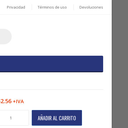
Privacidad
Términos de uso
Devoluciones
$
2.56
+IVA
hilillo
AÑADIR AL CARRITO
ota
ruz