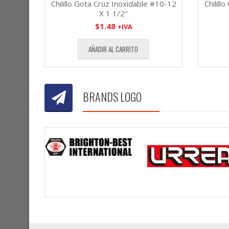
Chilillo Gota Cruz Inoxidable #10-12
Chilill
X 1 1/2″
$
1.48
+IVA
AÑADIR AL CARRITO
BRANDS LOGO