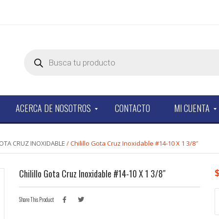
Products
search
ACERCA DE NOSOTROS
CONTACTO
MI CUENTA
GOTA CRUZ INOXIDABLE
/ Chilillo Gota Cruz Inoxidable #14-10 X 1 3/8″
Chilillo Gota Cruz Inoxidable #14-10 X 1 3/8″
C
Share This Product
G
C