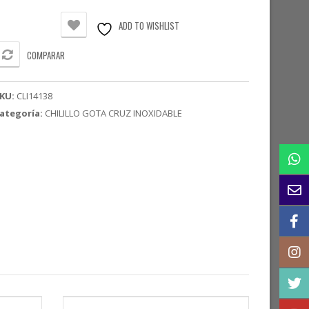
noxidable
14-
ADD TO WISHLIST
0
COMPARAR
/8"
antidad
KU:
CLI14138
ategoría:
CHILILLO GOTA CRUZ INOXIDABLE