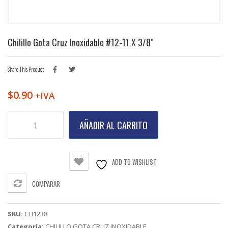
Chilillo Gota Cruz Inoxidable #12-11 X 3/8″
Share This Product
$
0.90
+IVA
Chilillo
AÑADIR AL CARRITO
Gota
Cruz
Inoxidable
#12-
ADD TO WISHLIST
11
X
COMPARAR
3/8"
cantidad
SKU:
CLI1238
Categoría:
CHILILLO GOTA CRUZ INOXIDABLE