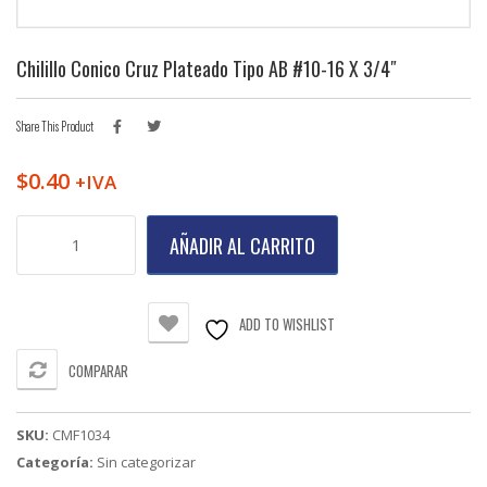
Chilillo Conico Cruz Plateado Tipo AB #10-16 X 3/4″
Share This Product
$
0.40
+IVA
Chilillo
AÑADIR AL CARRITO
Conico
Cruz
Plateado
Tipo
ADD TO WISHLIST
AB
#10-
COMPARAR
16
X
3/4"
SKU:
CMF1034
cantidad
Categoría:
Sin categorizar