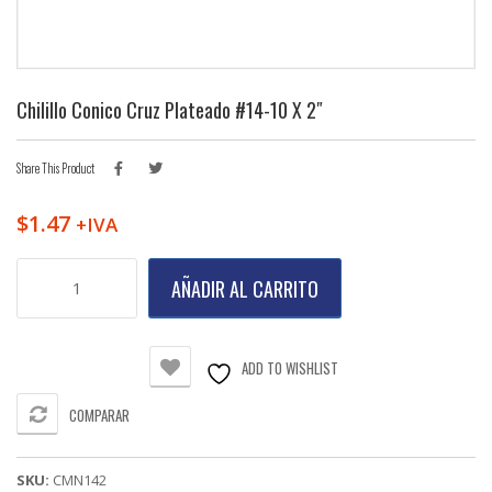
Chilillo Conico Cruz Plateado #14-10 X 2″
Share This Product
$
1.47
+IVA
Chilillo
AÑADIR AL CARRITO
Conico
Cruz
Plateado
#14-
ADD TO WISHLIST
10
X
COMPARAR
2"
cantidad
SKU:
CMN142